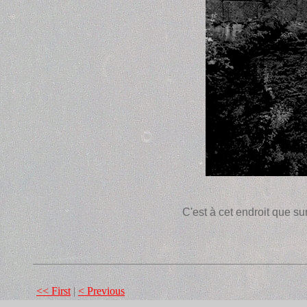
C'est à cet endroit que su
<< First
|
< Previous